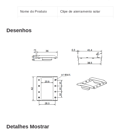
MG-GS-GC-06
Clipe de aterramento solar
SUS 304
Nome do Produto
Clipe de aterramento solar
Material
304 de aço inoxidável
Desenhos
Cor
Natural
Certificado
SGS
garantia
12 anos
Detalhes Mostrar