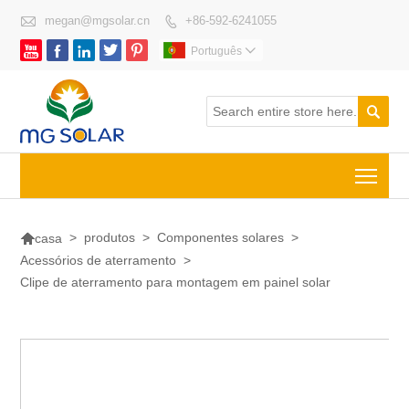

megan@mgsolar.cn
+86-592-6241055






Português


Togg

>
produtos
>
Componentes solares
>
casa
Acessórios de aterramento
>
Clipe de aterramento para montagem em painel solar