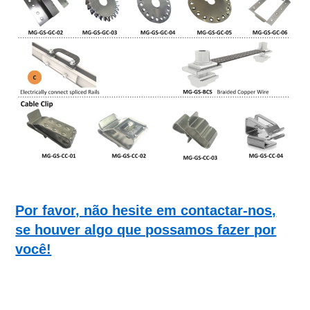
Por favor, não hesite em contactar-nos,
se houver algo que possamos fazer por
você!