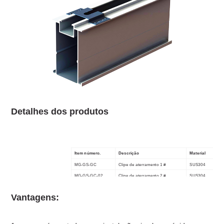
Detalhes dos produtos
Item número.
Descrição
Material
MG-GS-GC
Clipe de aterramento 1 #
SUS304
MG-GS-GC-02
Clipe de aterramento 2 #
SUS304
MG-GS-GC-04
Grampo de aterramento 4 #
SUS304
Vantagens: