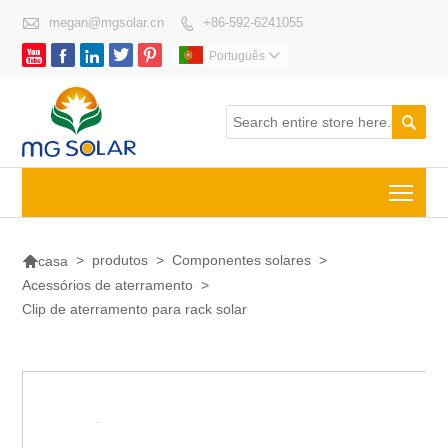

megan@mgsolar.cn
+86-592-6241055






Português


Togg

>
produtos
>
Componentes solares
>
casa
Acessórios de aterramento
>
Clip de aterramento para rack solar