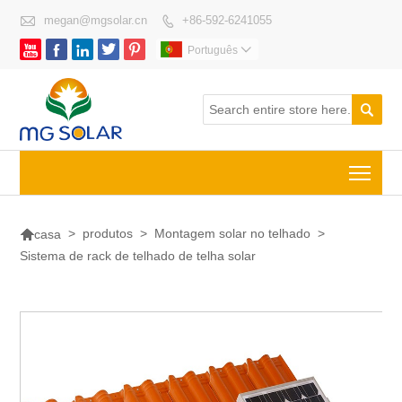

megan@mgsolar.cn
+86-592-6241055






Português


Togg

>
produtos
>
Montagem solar no telhado
>
casa
Sistema de rack de telhado de telha solar