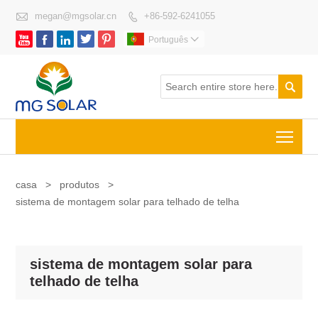

megan@mgsolar.cn
+86-592-6241055






Português


Togg
casa
>
produtos
>
sistema de montagem solar para telhado de telha
sistema de montagem solar para
telhado de telha