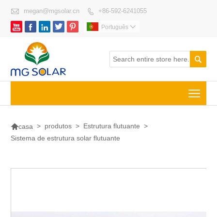

megan@mgsolar.cn
+86-592-6241055






Português


Togg

>
produtos
>
Estrutura flutuante
>
casa
Sistema de estrutura solar flutuante