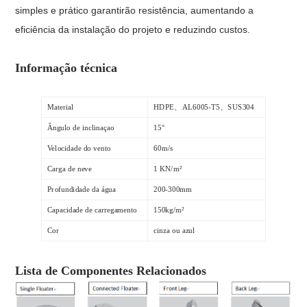
simples e prático garantirão resistência, aumentando a
eficiência da instalação do projeto e reduzindo custos.
Informação técnica
Material
HDPE、AL6005-T5、SUS304
Ângulo de inclinaçao
15°
Velocidade do vento
60m/s
Carga de neve
1 KN/m²
Profundidade da água
200-300mm
Capacidade de carregamento
150kg/m²
Cor
cinza ou azul
Duração
25 anos
Lista de Componentes Relacionados