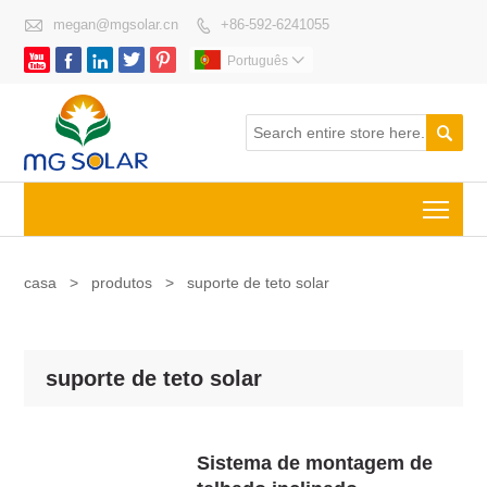

megan@mgsolar.cn
+86-592-6241055






Português


Togg
casa
>
produtos
>
suporte de teto solar
suporte de teto solar
Sistema de montagem de