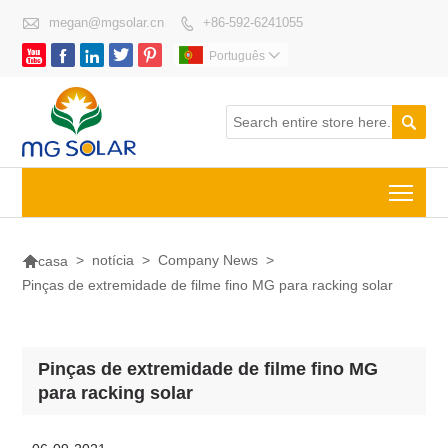

megan@mgsolar.cn
+86-592-6241055






Português


Togg

>
notícia
>
Company News
>
casa
Pinças de extremidade de filme fino MG para racking solar
Pinças de extremidade de filme fino MG
para racking solar