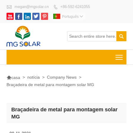

megan@mgsolar.cn
+86-592-6241055






Português


Togg

>
notícia
>
Company News
>
casa
Braçadeira de metal para montagem solar MG
Braçadeira de metal para montagem solar
MG