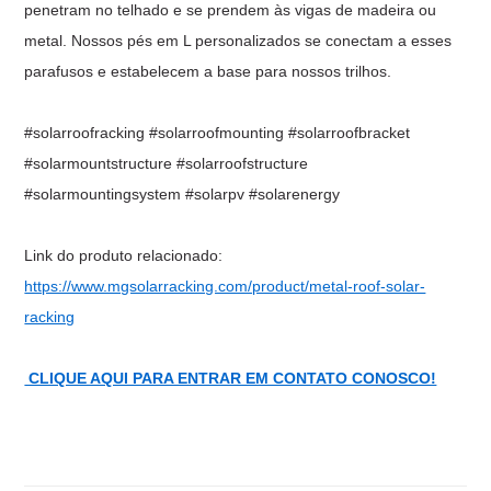
penetram no telhado e se prendem às vigas de madeira ou
metal. Nossos pés em L personalizados se conectam a esses
parafusos e estabelecem a base para nossos trilhos.
#solarroofracking #solarroofmounting #solarroofbracket
#solarmountstructure #solarroofstructure
#solarmountingsystem #solarpv #solarenergy
Link do produto relacionado:
https://www.mgsolarracking.com/product/metal-roof-solar-
racking
CLIQUE AQUI PARA ENTRAR EM CONTATO CONOSCO!