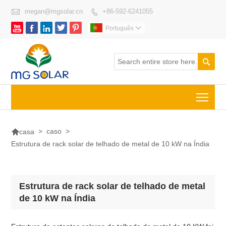

megan@mgsolar.cn
+86-592-6241055






Português


Togg

>
caso
>
casa
Estrutura de rack solar de telhado de metal de 10 kW na Índia
Estrutura de rack solar de telhado de metal
de 10 kW na Índia